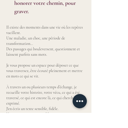
honorer votre chemin, pour
graver.
Il existe des moments dans une vie où les repères
vacillent.
Une maladie, un choc, une période de
transformation…
Des passages qui bouleversent, questionnent et
laissent parfois sans mots.
Je vous propose un espace pour déposer ce que
vous traversez, être écouté pleinement et mettre
en mots ce qui se vit.
À travers un ou plusieurs temps d’échange, je
recueille votre histoire, votre vécu, ce qui a été
traversé, ce qui est encore là, ce qui cherche à être
exprimé.
J'en écris un texte sensible, fidèle.
Un texte qui vous ressemble.
Ce récit peut rester intime, être partagé avec vos
proches, ou s’inscrire dans un moment